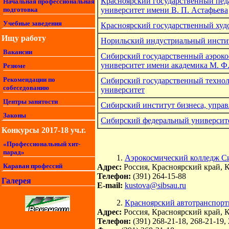
Красноярский государственный пед
Начальная профессиональная
университет имени В. П. Астафьева
подготовка
Учебные заведения
Красноярский государственный худ
Ищу работу
Норильский индустриальный инсти
Вакансии
Сибирский государственный аэрок
университет имени академика М. Ф
Резюме
Рекомендации по
Сибирский государственный техно
собеседованию
университет
Центры занятости
Сибирский институт бизнеса, упра
Законы
Сибирский федеральный университ
Конкурсы 2017-18 уч.г.
«Профессиональный хит-
парад»
1.
Аэрокосмический колледж 
Караван профессий
Адрес:
Россия, Красноярский край, К
Телефон:
(391) 264-15-88
Галерея
E-mail:
kustova@sibsau.ru
2.
Красноярский автотранспор
Адрес:
Россия, Красноярский край, К
Телефон:
(391) 268-21-18, 268-21-19,