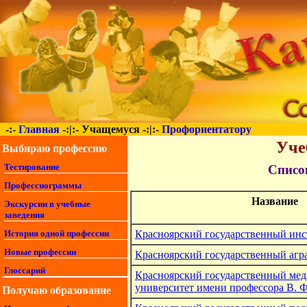
-:-
Главная
-:|:-
Учащемуся
-:|:-
Профориентатору
Уче
Выбираю профессию
Тестирование
Списо
Профессиограммы
Название
Экскурсии в учебные
заведения
Красноярский государственный инс
История одной профессии
Новые профессии
Красноярский государственный агр
Глоссарий
Красноярский государственный ме
университет имени профессора В. 
Получаю образование